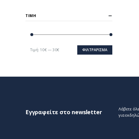
ΤΙΜΉ
Τιμή:
10€
—
30€
ΦΙΛΤΡΆΡΙΣΜΑ
Ελάχιστη
Μέγιστη
τιμή
τιμή
Λάβετε όλε
Εγγραφείτε στο newsletter
για εκδηλώ