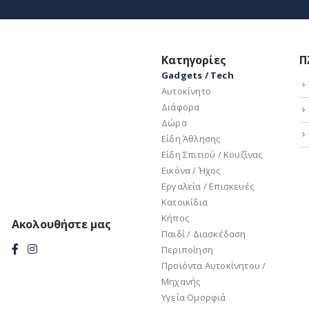
Κατηγορίες
Π
Gadgets / Tech
Αυτοκίνητο
Διάφορα
Δώρα
Είδη Άθλησης
Είδη Σπιτιού / Kουζίνας
Εικόνα / Ήχος
Εργαλεία / Eπισκευές
Κατοικίδια
Κήπος
Ακολουθήστε μας
Παιδί / Διασκέδαση
Περιποίηση
Προϊόντα Aυτοκίνητου /
Μηχανής
Υγεία Ομορφιά