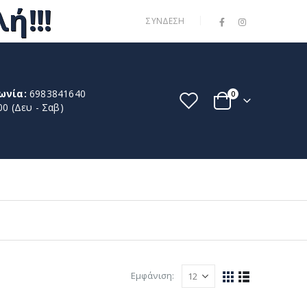
ή!!!
|
ΣΎΝΔΕΣΗ
ωνία:
6983841640
0
00 (Δευ - Σαβ)
Εμφάνιση: