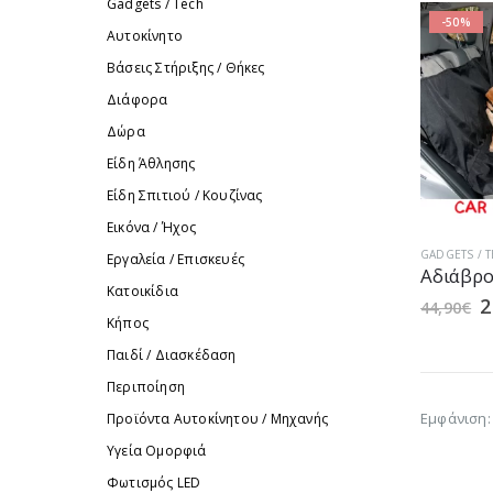
Gadgets / Tech
-50%
Αυτοκίνητο
Βάσεις Στήριξης / Θήκες
Διάφορα
Δώρα
Είδη Άθλησης
Είδη Σπιτιού / Kουζίνας
Εικόνα / Ήχος
GADGETS / 
Εργαλεία / Eπισκευές
Κατοικίδια
O
2
44,90
€
p
Κήπος
w
Παιδί / Διασκέδαση
4
Περιποίηση
Εμφάνιση:
Προϊόντα Aυτοκίνητου / Μηχανής
Υγεία Ομορφιά
Φωτισμός LED